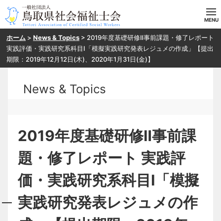
ホーム
>
News & Topics
>
2019年度基礎研修Ⅱ事前課題・修了レポート
ホーム
実践評価・実践研究系科目Ⅰ「模擬実践研究発表レジュメの作成」【提出
期限：2019年12月12日(木)、2020年1月31日(金)】
当会の概要
News & Topics
目指す方へ
入会案内
2019年度基礎研修Ⅱ事前課
研修・SV申し込み
題・修了レポート 実践評
お問い合わせ
価・実践研究系科目Ⅰ「模擬
実践研究発表レジュメの作