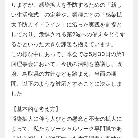
りますが、感染拡大を予防するための「新し
い生活様式」の定着や、業種ごとの「感染拡
大予防ガイドライン」に沿った実践を前提と
しており、危惧される第
2
波への備えをどうす
るかといった大きな課題も抱えています。
この様な中にあって、本会では
5
月
30
日の第
1
回理事会において、今後の活動を協議し、政
府、鳥取県の方針なども踏まえ、当面の期
間、以下のような対応とすることに決定しま
した。
【基本的な考え方】
感染拡大に伴う人びとの懸念と不安の拡大に
よって、私たちソーシャルワーク専門職であ