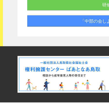
研
「中部の会し