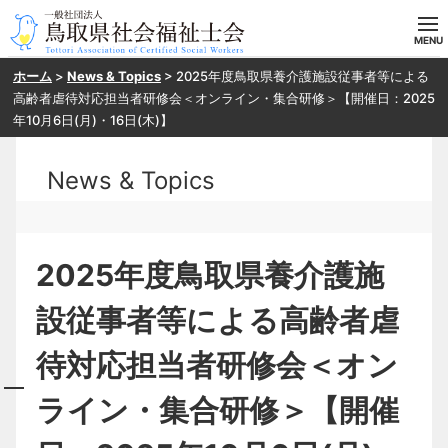
ホーム
>
News & Topics
>
2025年度鳥取県養介護施設従事者等による
ホーム
高齢者虐待対応担当者研修会＜オンライン・集合研修＞【開催日：2025
年10月6日(月)・16日(木)】
当会の概要
News & Topics
目指す方へ
入会案内
2025年度鳥取県養介護施
研修・SV申し込み
設従事者等による高齢者虐
お問い合わせ
待対応担当者研修会＜オン
ライン・集合研修＞【開催