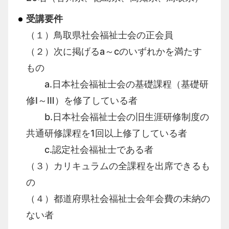
受講要件
（１）鳥取県社会福祉士会の正会員
（２）次に掲げる
a
～
c
のいずれかを満たす
もの
a.日本社会福祉士会の基礎課程（基礎研
修Ⅰ～Ⅲ）を修了している者
b.日本社会福祉士会の旧生涯研修制度の
共通研修課程を
1
回以上修了している者
c.認定社会福祉士である者
（３）カリキュラムの全課程を出席できるも
の
（４）都道府県社会福祉士会年会費の未納の
ない者