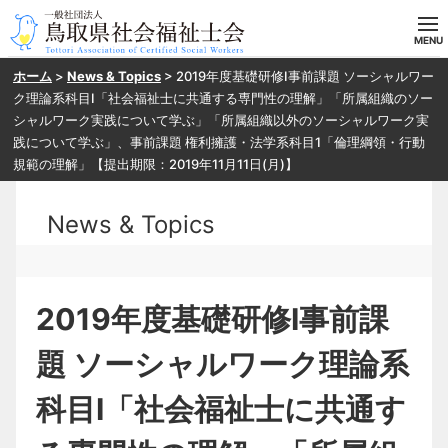
ホーム
>
News & Topics
>
2019年度基礎研修Ⅰ事前課題 ソーシャルワー
ホーム
ク理論系科目Ⅰ「社会福祉士に共通する専門性の理解」「所属組織のソー
シャルワーク実践について学ぶ」「所属組織以外のソーシャルワーク実
当会の概要
践について学ぶ」、事前課題 権利擁護・法学系科目1「倫理綱領・行動
規範の理解」【提出期限：2019年11月11日(月)】
目指す方へ
News & Topics
入会案内
研修・SV申し込み
2019年度基礎研修Ⅰ事前課
お問い合わせ
題 ソーシャルワーク理論系
科目Ⅰ「社会福祉士に共通す