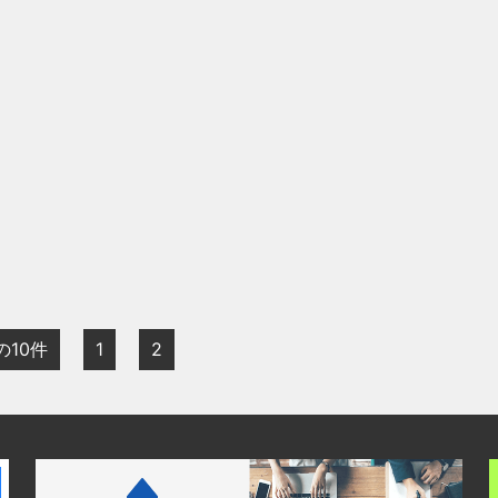
の10件
1
2