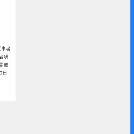
従事者
者研
開催
20日