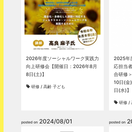
2026年度ソーシャルワーク実践力
2025
向上研修会【開催日：2026年8月
応担当
8日(土)】
合研修＞
10日(金
研修
/
高齢
子ども
日(水)】
研修
/
2024/08/01
2
posted on
posted on