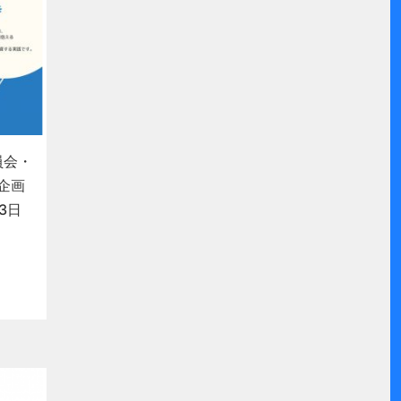
員会・
企画
3日